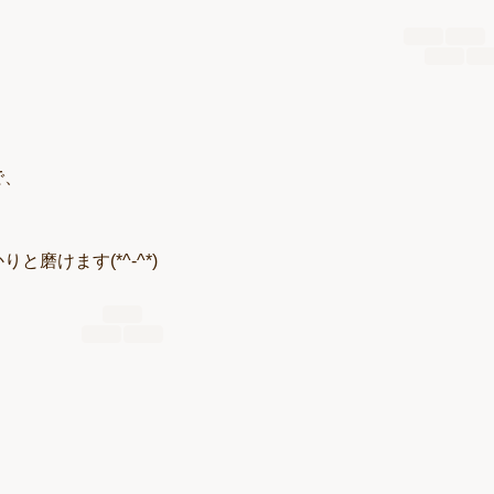
で、
磨けます(*^-^*)