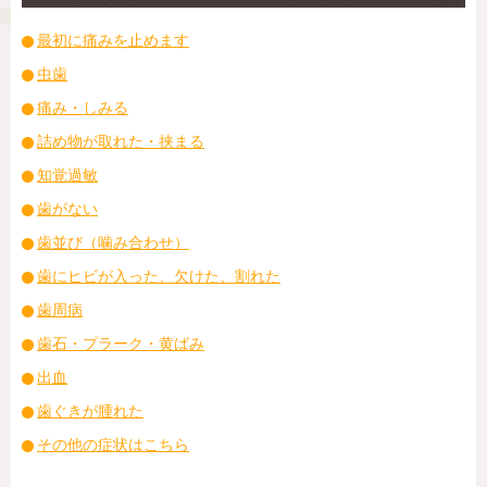
最初に痛みを止めます
虫歯
痛み・しみる
詰め物が取れた・挟まる
知覚過敏
歯がない
歯並び（噛み合わせ）
歯にヒビが入った、欠けた、割れた
歯周病
歯石・プラーク・黄ばみ
出血
歯ぐきが腫れた
その他の症状はこちら