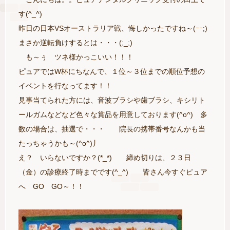
す(^_^)
昨日の日本VSオーストラリア戦、悔しかったですね～(ｰｰ;)
まさか逆転負けするとは・・・(;_;)
も～ぅ ツネ様かっこいい！！！
ピュアではW杯にちなんで、１位～３位までの順位予想の
イベントを行なってます！！
見事当てられた方には、音波ブラシや歯ブラシ、キシリト
ールガムなどなど色々な賞品を用意しております(^o^) 多
数の場合は、抽選で・・・ 院長の携帯番号なんかも当
たっちゃうかも～(^o^)丿
え？ いらないですか？(*_*) 締め切りは、２３日
（金）の診療終了時までです(^_^) 皆さん今すぐピュア
へ GO GO～！！