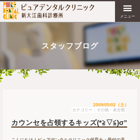
メニュー
スタッフブログ
2009/05/02（土）
その他・未分類
カウンセを占領するキッズ(*≧▽≦)σ”
こんにちは！ピュアデンタルクリニック保育士・受付の高