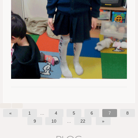
«
1
…
4
5
6
7
8
9
10
…
22
»