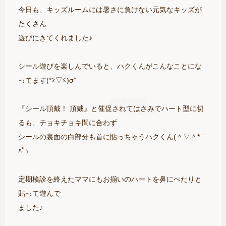
今日も、キッズルームには暑さに負けない元気なキッズが
たくさん
遊びにきてくれました♪
シール遊びを楽しんでいると、ハクくんがこんなことにな
ってます(*≧▽≦)σ”
『シール頂戴！ 頂戴』と催促されてはさみでハート型に切
るも、チョキチョキ間に合わず
シールの裏面の白部分も首に貼っちゃうハクくん(＾▽＾* ﾆ
ﾊﾟｯ
定期検診を終えたママにもお揃いのハートを鼻にぺたりと
貼って遊んで
ました♪