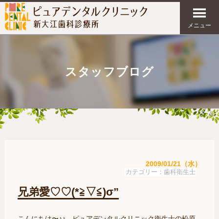
メニュー
スタッフブログ
2009/01/21（水）
歯科衛生士
兄弟愛♡♡(*≧▽≦)σ”
こんにちは〜♪♪ ピュアデンタルクリニック衛生士の松原