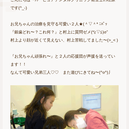
です(^_-)
お兄ちゃんの治療を見守る可愛い２人★(＾▽＾* ﾆﾊﾟｯ
『銀歯どれ〜？これ何？』と村上に質問ゼメ(*≧▽≦)σ”
村上より顔が近くて見えない、村上苦戦してました〜(>_< )
『お兄ちゃん頑張れ〜』と２人の応援団が声援を送ってい
ます！！
なんて可愛い兄弟三人♡♡ また遊びにきてね〜(^o^)丿