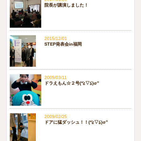
院長が講演しました！
2015/12/01
STEP発表会in福岡
2009/03/11
ドラえもん☆２号(*≧▽≦)σ”
2009/02/25
ドアに猛ダッシュ！！(*≧▽≦)σ”