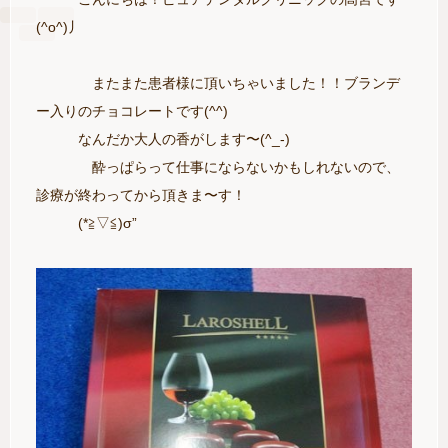
(^o^)丿
またまた患者様に頂いちゃいました！！ブランデ
ー入りのチョコレートです(^^)
なんだか大人の香がします〜(^_-)
酔っぱらって仕事にならないかもしれないので、
診療が終わってから頂きま〜す！
(*≧▽≦)σ”