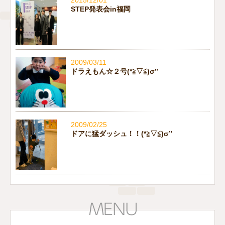
2015/12/01
STEP発表会in福岡
2009/03/11
ドラえもん☆２号(*≧▽≦)σ”
2009/02/25
ドアに猛ダッシュ！！(*≧▽≦)σ”